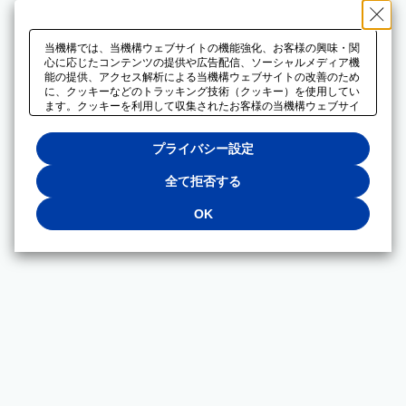
当機構では、当機構ウェブサイトの機能強化、お客様の興味・関
心に応じたコンテンツの提供や広告配信、ソーシャルメディア機
能の提供、アクセス解析による当機構ウェブサイトの改善のため
に、クッキーなどのトラッキング技術（クッキー）を使用してい
ます。クッキーを利用して収集されたお客様の当機構ウェブサイ
トのご利用に関するデータは、広告配信、ソーシャルメディアや
アクセス解析サービスを提供するパートナーと共有されます。そ
プライバシー設定
れらのパートナーでは、お客様がそれらのパートナーに提供した
他のデータ、またはお客様がそれらのパートナーが提供するサー
ビスを利用することで収集されるデータや、当機構以外のウェブ
全て拒否する
サイトから収集されたデータを組み合わせて分析し、インターネ
ット上で当機構以外の事業者がお客様に配信する広告の最適化に
OK
も利用する場合があります。必須クッキー以外の全てのクッキー
の利用を拒否する場合は、「全て拒否する」をクリックしてくだ
さい。クッキーが有効な状態で閲覧を続ける場合は、「OK」を
クリックしてください。利用目的ごとに同意・拒否を選択する場
合は、「プライバシー設定」をクリックしてください。同意・拒
否の設定は、当機構の
プライバシーポリシー
に設置した「プラ
イバシー設定」ボタン（またはリンク）からいつでも変更できま
す。