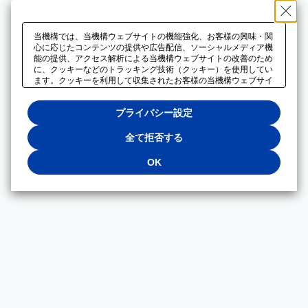
当機構では、当機構ウェブサイトの機能強化、お客様の興味・関
心に応じたコンテンツの提供や広告配信、ソーシャルメディア機
能の提供、アクセス解析による当機構ウェブサイトの改善のため
に、クッキーなどのトラッキング技術（クッキー）を使用してい
ます。クッキーを利用して収集されたお客様の当機構ウェブサイ
トのご利用に関するデータは、広告配信、ソーシャルメディアや
アクセス解析サービスを提供するパートナーと共有されます。そ
プライバシー設定
れらのパートナーでは、お客様がそれらのパートナーに提供した
他のデータ、またはお客様がそれらのパートナーが提供するサー
ビスを利用することで収集されるデータや、当機構以外のウェブ
全て拒否する
サイトから収集されたデータを組み合わせて分析し、インターネ
ット上で当機構以外の事業者がお客様に配信する広告の最適化に
OK
も利用する場合があります。必須クッキー以外の全てのクッキー
の利用を拒否する場合は、「全て拒否する」をクリックしてくだ
さい。クッキーが有効な状態で閲覧を続ける場合は、「OK」を
クリックしてください。利用目的ごとに同意・拒否を選択する場
合は、「プライバシー設定」をクリックしてください。同意・拒
否の設定は、当機構の
プライバシーポリシー
に設置した「プラ
イバシー設定」ボタン（またはリンク）からいつでも変更できま
す。