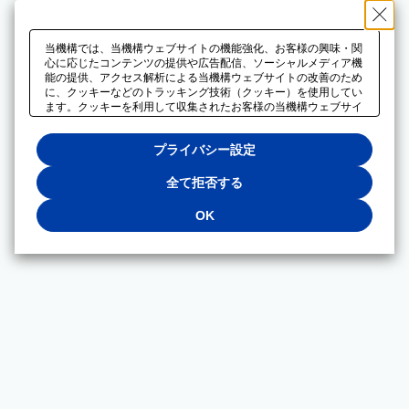
当機構では、当機構ウェブサイトの機能強化、お客様の興味・関
心に応じたコンテンツの提供や広告配信、ソーシャルメディア機
能の提供、アクセス解析による当機構ウェブサイトの改善のため
に、クッキーなどのトラッキング技術（クッキー）を使用してい
ます。クッキーを利用して収集されたお客様の当機構ウェブサイ
トのご利用に関するデータは、広告配信、ソーシャルメディアや
アクセス解析サービスを提供するパートナーと共有されます。そ
プライバシー設定
れらのパートナーでは、お客様がそれらのパートナーに提供した
他のデータ、またはお客様がそれらのパートナーが提供するサー
ビスを利用することで収集されるデータや、当機構以外のウェブ
全て拒否する
サイトから収集されたデータを組み合わせて分析し、インターネ
ット上で当機構以外の事業者がお客様に配信する広告の最適化に
OK
も利用する場合があります。必須クッキー以外の全てのクッキー
の利用を拒否する場合は、「全て拒否する」をクリックしてくだ
さい。クッキーが有効な状態で閲覧を続ける場合は、「OK」を
クリックしてください。利用目的ごとに同意・拒否を選択する場
合は、「プライバシー設定」をクリックしてください。同意・拒
否の設定は、当機構の
プライバシーポリシー
に設置した「プラ
イバシー設定」ボタン（またはリンク）からいつでも変更できま
す。