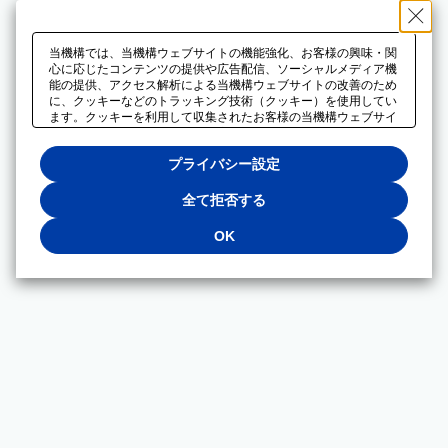
当機構では、当機構ウェブサイトの機能強化、お客様の興味・関
心に応じたコンテンツの提供や広告配信、ソーシャルメディア機
能の提供、アクセス解析による当機構ウェブサイトの改善のため
に、クッキーなどのトラッキング技術（クッキー）を使用してい
ます。クッキーを利用して収集されたお客様の当機構ウェブサイ
トのご利用に関するデータは、広告配信、ソーシャルメディアや
アクセス解析サービスを提供するパートナーと共有されます。そ
プライバシー設定
れらのパートナーでは、お客様がそれらのパートナーに提供した
他のデータ、またはお客様がそれらのパートナーが提供するサー
ビスを利用することで収集されるデータや、当機構以外のウェブ
全て拒否する
サイトから収集されたデータを組み合わせて分析し、インターネ
ット上で当機構以外の事業者がお客様に配信する広告の最適化に
OK
も利用する場合があります。必須クッキー以外の全てのクッキー
の利用を拒否する場合は、「全て拒否する」をクリックしてくだ
さい。クッキーが有効な状態で閲覧を続ける場合は、「OK」を
クリックしてください。利用目的ごとに同意・拒否を選択する場
合は、「プライバシー設定」をクリックしてください。同意・拒
否の設定は、当機構の
プライバシーポリシー
に設置した「プラ
イバシー設定」ボタン（またはリンク）からいつでも変更できま
す。