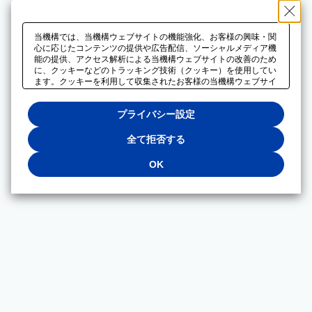
当機構では、当機構ウェブサイトの機能強化、お客様の興味・関
心に応じたコンテンツの提供や広告配信、ソーシャルメディア機
能の提供、アクセス解析による当機構ウェブサイトの改善のため
に、クッキーなどのトラッキング技術（クッキー）を使用してい
ます。クッキーを利用して収集されたお客様の当機構ウェブサイ
トのご利用に関するデータは、広告配信、ソーシャルメディアや
アクセス解析サービスを提供するパートナーと共有されます。そ
プライバシー設定
れらのパートナーでは、お客様がそれらのパートナーに提供した
他のデータ、またはお客様がそれらのパートナーが提供するサー
ビスを利用することで収集されるデータや、当機構以外のウェブ
全て拒否する
サイトから収集されたデータを組み合わせて分析し、インターネ
ット上で当機構以外の事業者がお客様に配信する広告の最適化に
OK
も利用する場合があります。必須クッキー以外の全てのクッキー
の利用を拒否する場合は、「全て拒否する」をクリックしてくだ
さい。クッキーが有効な状態で閲覧を続ける場合は、「OK」を
クリックしてください。利用目的ごとに同意・拒否を選択する場
合は、「プライバシー設定」をクリックしてください。同意・拒
否の設定は、当機構の
プライバシーポリシー
に設置した「プラ
イバシー設定」ボタン（またはリンク）からいつでも変更できま
す。