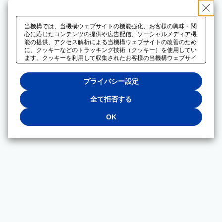
当機構では、当機構ウェブサイトの機能強化、お客様の興味・関
心に応じたコンテンツの提供や広告配信、ソーシャルメディア機
能の提供、アクセス解析による当機構ウェブサイトの改善のため
に、クッキーなどのトラッキング技術（クッキー）を使用してい
ます。クッキーを利用して収集されたお客様の当機構ウェブサイ
トのご利用に関するデータは、広告配信、ソーシャルメディアや
アクセス解析サービスを提供するパートナーと共有されます。そ
プライバシー設定
れらのパートナーでは、お客様がそれらのパートナーに提供した
他のデータ、またはお客様がそれらのパートナーが提供するサー
ビスを利用することで収集されるデータや、当機構以外のウェブ
全て拒否する
サイトから収集されたデータを組み合わせて分析し、インターネ
ット上で当機構以外の事業者がお客様に配信する広告の最適化に
OK
も利用する場合があります。必須クッキー以外の全てのクッキー
の利用を拒否する場合は、「全て拒否する」をクリックしてくだ
さい。クッキーが有効な状態で閲覧を続ける場合は、「OK」を
クリックしてください。利用目的ごとに同意・拒否を選択する場
合は、「プライバシー設定」をクリックしてください。同意・拒
否の設定は、当機構の
プライバシーポリシー
に設置した「プラ
イバシー設定」ボタン（またはリンク）からいつでも変更できま
す。