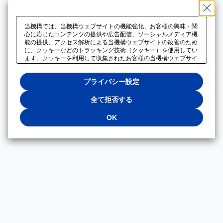
当機構では、当機構ウェブサイトの機能強化、お客様の興味・関
心に応じたコンテンツの提供や広告配信、ソーシャルメディア機
能の提供、アクセス解析による当機構ウェブサイトの改善のため
に、クッキーなどのトラッキング技術（クッキー）を使用してい
ます。クッキーを利用して収集されたお客様の当機構ウェブサイ
トのご利用に関するデータは、広告配信、ソーシャルメディアや
アクセス解析サービスを提供するパートナーと共有されます。そ
プライバシー設定
れらのパートナーでは、お客様がそれらのパートナーに提供した
他のデータ、またはお客様がそれらのパートナーが提供するサー
ビスを利用することで収集されるデータや、当機構以外のウェブ
全て拒否する
サイトから収集されたデータを組み合わせて分析し、インターネ
ット上で当機構以外の事業者がお客様に配信する広告の最適化に
OK
も利用する場合があります。必須クッキー以外の全てのクッキー
の利用を拒否する場合は、「全て拒否する」をクリックしてくだ
さい。クッキーが有効な状態で閲覧を続ける場合は、「OK」を
クリックしてください。利用目的ごとに同意・拒否を選択する場
合は、「プライバシー設定」をクリックしてください。同意・拒
否の設定は、当機構の
プライバシーポリシー
に設置した「プラ
イバシー設定」ボタン（またはリンク）からいつでも変更できま
す。