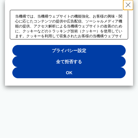
当機構では、当機構ウェブサイトの機能強化、お客様の興味・関
心に応じたコンテンツの提供や広告配信、ソーシャルメディア機
能の提供、アクセス解析による当機構ウェブサイトの改善のため
に、クッキーなどのトラッキング技術（クッキー）を使用してい
ます。クッキーを利用して収集されたお客様の当機構ウェブサイ
トのご利用に関するデータは、広告配信、ソーシャルメディアや
アクセス解析サービスを提供するパートナーと共有されます。そ
プライバシー設定
れらのパートナーでは、お客様がそれらのパートナーに提供した
他のデータ、またはお客様がそれらのパートナーが提供するサー
ビスを利用することで収集されるデータや、当機構以外のウェブ
全て拒否する
サイトから収集されたデータを組み合わせて分析し、インターネ
ット上で当機構以外の事業者がお客様に配信する広告の最適化に
OK
も利用する場合があります。必須クッキー以外の全てのクッキー
の利用を拒否する場合は、「全て拒否する」をクリックしてくだ
さい。クッキーが有効な状態で閲覧を続ける場合は、「OK」を
クリックしてください。利用目的ごとに同意・拒否を選択する場
合は、「プライバシー設定」をクリックしてください。同意・拒
否の設定は、当機構の
プライバシーポリシー
に設置した「プラ
イバシー設定」ボタン（またはリンク）からいつでも変更できま
す。