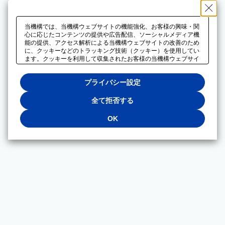
当機構では、当機構ウェブサイトの機能強化、お客様の興味・関
心に応じたコンテンツの提供や広告配信、ソーシャルメディア機
能の提供、アクセス解析による当機構ウェブサイトの改善のため
に、クッキーなどのトラッキング技術（クッキー）を使用してい
ます。クッキーを利用して収集されたお客様の当機構ウェブサイ
トのご利用に関するデータは、広告配信、ソーシャルメディアや
アクセス解析サービスを提供するパートナーと共有されます。そ
プライバシー設定
れらのパートナーでは、お客様がそれらのパートナーに提供した
他のデータ、またはお客様がそれらのパートナーが提供するサー
ビスを利用することで収集されるデータや、当機構以外のウェブ
全て拒否する
サイトから収集されたデータを組み合わせて分析し、インターネ
ット上で当機構以外の事業者がお客様に配信する広告の最適化に
OK
も利用する場合があります。必須クッキー以外の全てのクッキー
の利用を拒否する場合は、「全て拒否する」をクリックしてくだ
さい。クッキーが有効な状態で閲覧を続ける場合は、「OK」を
クリックしてください。利用目的ごとに同意・拒否を選択する場
合は、「プライバシー設定」をクリックしてください。同意・拒
否の設定は、当機構の
プライバシーポリシー
に設置した「プラ
イバシー設定」ボタン（またはリンク）からいつでも変更できま
す。