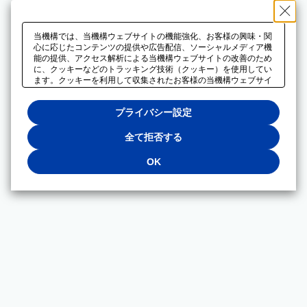
当機構では、当機構ウェブサイトの機能強化、お客様の興味・関
心に応じたコンテンツの提供や広告配信、ソーシャルメディア機
能の提供、アクセス解析による当機構ウェブサイトの改善のため
に、クッキーなどのトラッキング技術（クッキー）を使用してい
ます。クッキーを利用して収集されたお客様の当機構ウェブサイ
トのご利用に関するデータは、広告配信、ソーシャルメディアや
アクセス解析サービスを提供するパートナーと共有されます。そ
プライバシー設定
れらのパートナーでは、お客様がそれらのパートナーに提供した
他のデータ、またはお客様がそれらのパートナーが提供するサー
ビスを利用することで収集されるデータや、当機構以外のウェブ
全て拒否する
サイトから収集されたデータを組み合わせて分析し、インターネ
ット上で当機構以外の事業者がお客様に配信する広告の最適化に
OK
も利用する場合があります。必須クッキー以外の全てのクッキー
の利用を拒否する場合は、「全て拒否する」をクリックしてくだ
さい。クッキーが有効な状態で閲覧を続ける場合は、「OK」を
クリックしてください。利用目的ごとに同意・拒否を選択する場
合は、「プライバシー設定」をクリックしてください。同意・拒
否の設定は、当機構の
プライバシーポリシー
に設置した「プラ
イバシー設定」ボタン（またはリンク）からいつでも変更できま
す。