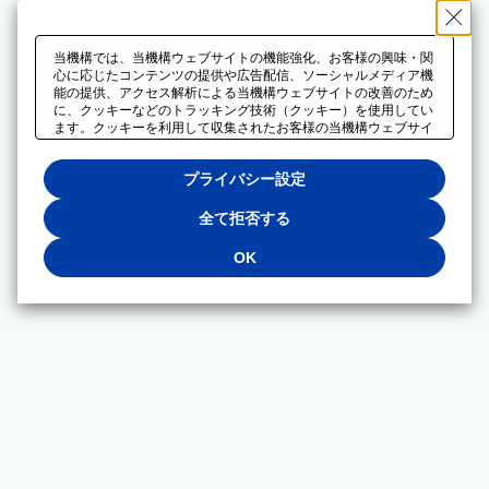
当機構では、当機構ウェブサイトの機能強化、お客様の興味・関
心に応じたコンテンツの提供や広告配信、ソーシャルメディア機
能の提供、アクセス解析による当機構ウェブサイトの改善のため
に、クッキーなどのトラッキング技術（クッキー）を使用してい
ます。クッキーを利用して収集されたお客様の当機構ウェブサイ
トのご利用に関するデータは、広告配信、ソーシャルメディアや
アクセス解析サービスを提供するパートナーと共有されます。そ
プライバシー設定
れらのパートナーでは、お客様がそれらのパートナーに提供した
他のデータ、またはお客様がそれらのパートナーが提供するサー
ビスを利用することで収集されるデータや、当機構以外のウェブ
全て拒否する
サイトから収集されたデータを組み合わせて分析し、インターネ
ット上で当機構以外の事業者がお客様に配信する広告の最適化に
OK
も利用する場合があります。必須クッキー以外の全てのクッキー
の利用を拒否する場合は、「全て拒否する」をクリックしてくだ
さい。クッキーが有効な状態で閲覧を続ける場合は、「OK」を
クリックしてください。利用目的ごとに同意・拒否を選択する場
合は、「プライバシー設定」をクリックしてください。同意・拒
否の設定は、当機構の
プライバシーポリシー
に設置した「プラ
イバシー設定」ボタン（またはリンク）からいつでも変更できま
す。