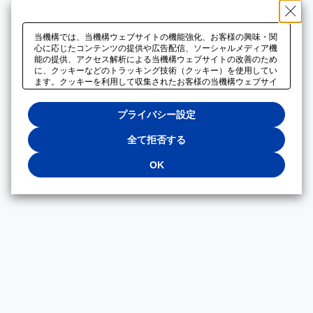
当機構では、当機構ウェブサイトの機能強化、お客様の興味・関
心に応じたコンテンツの提供や広告配信、ソーシャルメディア機
能の提供、アクセス解析による当機構ウェブサイトの改善のため
に、クッキーなどのトラッキング技術（クッキー）を使用してい
ます。クッキーを利用して収集されたお客様の当機構ウェブサイ
トのご利用に関するデータは、広告配信、ソーシャルメディアや
アクセス解析サービスを提供するパートナーと共有されます。そ
プライバシー設定
れらのパートナーでは、お客様がそれらのパートナーに提供した
他のデータ、またはお客様がそれらのパートナーが提供するサー
ビスを利用することで収集されるデータや、当機構以外のウェブ
全て拒否する
サイトから収集されたデータを組み合わせて分析し、インターネ
ット上で当機構以外の事業者がお客様に配信する広告の最適化に
OK
も利用する場合があります。必須クッキー以外の全てのクッキー
の利用を拒否する場合は、「全て拒否する」をクリックしてくだ
さい。クッキーが有効な状態で閲覧を続ける場合は、「OK」を
クリックしてください。利用目的ごとに同意・拒否を選択する場
合は、「プライバシー設定」をクリックしてください。同意・拒
否の設定は、当機構の
プライバシーポリシー
に設置した「プラ
イバシー設定」ボタン（またはリンク）からいつでも変更できま
す。