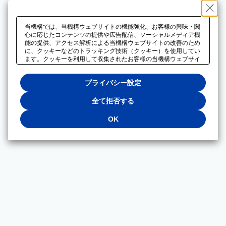
当機構では、当機構ウェブサイトの機能強化、お客様の興味・関
心に応じたコンテンツの提供や広告配信、ソーシャルメディア機
能の提供、アクセス解析による当機構ウェブサイトの改善のため
に、クッキーなどのトラッキング技術（クッキー）を使用してい
ます。クッキーを利用して収集されたお客様の当機構ウェブサイ
トのご利用に関するデータは、広告配信、ソーシャルメディアや
アクセス解析サービスを提供するパートナーと共有されます。そ
プライバシー設定
れらのパートナーでは、お客様がそれらのパートナーに提供した
他のデータ、またはお客様がそれらのパートナーが提供するサー
ビスを利用することで収集されるデータや、当機構以外のウェブ
全て拒否する
サイトから収集されたデータを組み合わせて分析し、インターネ
ット上で当機構以外の事業者がお客様に配信する広告の最適化に
OK
も利用する場合があります。必須クッキー以外の全てのクッキー
の利用を拒否する場合は、「全て拒否する」をクリックしてくだ
さい。クッキーが有効な状態で閲覧を続ける場合は、「OK」を
クリックしてください。利用目的ごとに同意・拒否を選択する場
合は、「プライバシー設定」をクリックしてください。同意・拒
否の設定は、当機構の
プライバシーポリシー
に設置した「プラ
イバシー設定」ボタン（またはリンク）からいつでも変更できま
す。