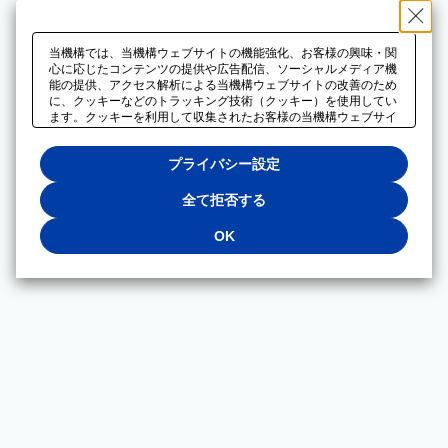
当機構では、当機構ウェブサイトの機能強化、お客様の興味・関
心に応じたコンテンツの提供や広告配信、ソーシャルメディア機
能の提供、アクセス解析による当機構ウェブサイトの改善のため
に、クッキーなどのトラッキング技術（クッキー）を使用してい
ます。クッキーを利用して収集されたお客様の当機構ウェブサイ
トのご利用に関するデータは、広告配信、ソーシャルメディアや
アクセス解析サービスを提供するパートナーと共有されます。そ
プライバシー設定
れらのパートナーでは、お客様がそれらのパートナーに提供した
他のデータ、またはお客様がそれらのパートナーが提供するサー
ビスを利用することで収集されるデータや、当機構以外のウェブ
全て拒否する
サイトから収集されたデータを組み合わせて分析し、インターネ
ット上で当機構以外の事業者がお客様に配信する広告の最適化に
OK
も利用する場合があります。必須クッキー以外の全てのクッキー
の利用を拒否する場合は、「全て拒否する」をクリックしてくだ
さい。クッキーが有効な状態で閲覧を続ける場合は、「OK」を
クリックしてください。利用目的ごとに同意・拒否を選択する場
合は、「プライバシー設定」をクリックしてください。同意・拒
否の設定は、当機構の
プライバシーポリシー
に設置した「プラ
イバシー設定」ボタン（またはリンク）からいつでも変更できま
す。