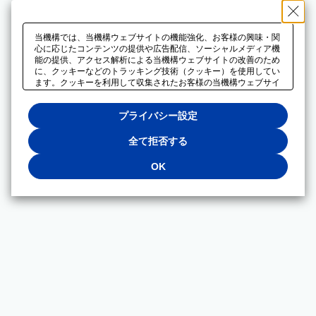
当機構では、当機構ウェブサイトの機能強化、お客様の興味・関
心に応じたコンテンツの提供や広告配信、ソーシャルメディア機
能の提供、アクセス解析による当機構ウェブサイトの改善のため
に、クッキーなどのトラッキング技術（クッキー）を使用してい
ます。クッキーを利用して収集されたお客様の当機構ウェブサイ
トのご利用に関するデータは、広告配信、ソーシャルメディアや
アクセス解析サービスを提供するパートナーと共有されます。そ
プライバシー設定
れらのパートナーでは、お客様がそれらのパートナーに提供した
他のデータ、またはお客様がそれらのパートナーが提供するサー
ビスを利用することで収集されるデータや、当機構以外のウェブ
全て拒否する
サイトから収集されたデータを組み合わせて分析し、インターネ
ット上で当機構以外の事業者がお客様に配信する広告の最適化に
OK
も利用する場合があります。必須クッキー以外の全てのクッキー
の利用を拒否する場合は、「全て拒否する」をクリックしてくだ
さい。クッキーが有効な状態で閲覧を続ける場合は、「OK」を
クリックしてください。利用目的ごとに同意・拒否を選択する場
合は、「プライバシー設定」をクリックしてください。同意・拒
否の設定は、当機構の
プライバシーポリシー
に設置した「プラ
イバシー設定」ボタン（またはリンク）からいつでも変更できま
す。