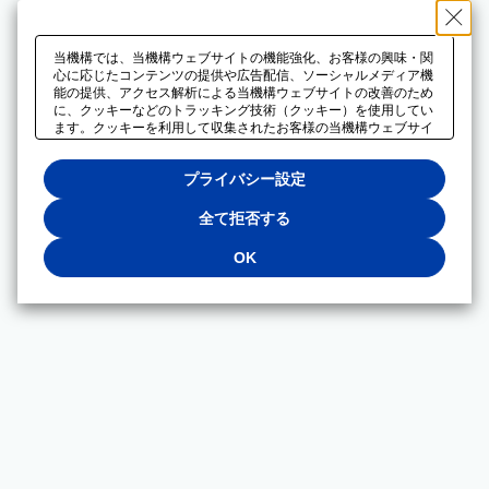
当機構では、当機構ウェブサイトの機能強化、お客様の興味・関
心に応じたコンテンツの提供や広告配信、ソーシャルメディア機
能の提供、アクセス解析による当機構ウェブサイトの改善のため
に、クッキーなどのトラッキング技術（クッキー）を使用してい
ます。クッキーを利用して収集されたお客様の当機構ウェブサイ
トのご利用に関するデータは、広告配信、ソーシャルメディアや
アクセス解析サービスを提供するパートナーと共有されます。そ
プライバシー設定
れらのパートナーでは、お客様がそれらのパートナーに提供した
他のデータ、またはお客様がそれらのパートナーが提供するサー
ビスを利用することで収集されるデータや、当機構以外のウェブ
全て拒否する
サイトから収集されたデータを組み合わせて分析し、インターネ
ット上で当機構以外の事業者がお客様に配信する広告の最適化に
OK
も利用する場合があります。必須クッキー以外の全てのクッキー
の利用を拒否する場合は、「全て拒否する」をクリックしてくだ
さい。クッキーが有効な状態で閲覧を続ける場合は、「OK」を
クリックしてください。利用目的ごとに同意・拒否を選択する場
合は、「プライバシー設定」をクリックしてください。同意・拒
否の設定は、当機構の
プライバシーポリシー
に設置した「プラ
イバシー設定」ボタン（またはリンク）からいつでも変更できま
す。