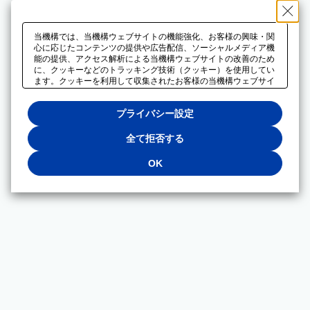
当機構では、当機構ウェブサイトの機能強化、お客様の興味・関
心に応じたコンテンツの提供や広告配信、ソーシャルメディア機
能の提供、アクセス解析による当機構ウェブサイトの改善のため
に、クッキーなどのトラッキング技術（クッキー）を使用してい
ます。クッキーを利用して収集されたお客様の当機構ウェブサイ
トのご利用に関するデータは、広告配信、ソーシャルメディアや
アクセス解析サービスを提供するパートナーと共有されます。そ
プライバシー設定
れらのパートナーでは、お客様がそれらのパートナーに提供した
他のデータ、またはお客様がそれらのパートナーが提供するサー
ビスを利用することで収集されるデータや、当機構以外のウェブ
全て拒否する
サイトから収集されたデータを組み合わせて分析し、インターネ
ット上で当機構以外の事業者がお客様に配信する広告の最適化に
OK
も利用する場合があります。必須クッキー以外の全てのクッキー
の利用を拒否する場合は、「全て拒否する」をクリックしてくだ
さい。クッキーが有効な状態で閲覧を続ける場合は、「OK」を
クリックしてください。利用目的ごとに同意・拒否を選択する場
合は、「プライバシー設定」をクリックしてください。同意・拒
否の設定は、当機構の
プライバシーポリシー
に設置した「プラ
イバシー設定」ボタン（またはリンク）からいつでも変更できま
す。