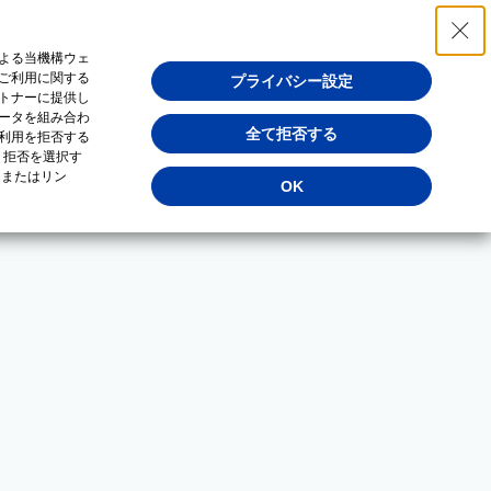
よる当機構ウェ
ご利用に関する
プライバシー設定
トナーに提供し
ータを組み合わ
全て拒否する
利用を拒否する
・拒否を選択す
（またはリン
OK