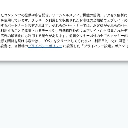
じたコンテンツの提供や広告配信、ソーシャルメディア機能の提供、アクセス解析に
）を使用しています。クッキーを利用して収集されたお客様の当機構ウェブサイトの
供するパートナーと共有されます。それらのパートナーでは、お客様がそれらのパー
を利用することで収集されるデータや、当機構以外のウェブサイトから収集されたデ
る広告の最適化にも利用する場合があります。必須クッキー以外の全てのクッキーの
態で閲覧を続ける場合は、「OK」をクリックしてください。利用目的ごとに同意
の設定は、当機構の
プライバシーポリシー
に設置した「プライバシー設定」ボタン