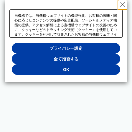
当機構では、当機構ウェブサイトの機能強化、お客様の興味・関
心に応じたコンテンツの提供や広告配信、ソーシャルメディア機
能の提供、アクセス解析による当機構ウェブサイトの改善のため
に、クッキーなどのトラッキング技術（クッキー）を使用してい
ます。クッキーを利用して収集されたお客様の当機構ウェブサイ
トのご利用に関するデータは、広告配信、ソーシャルメディアや
アクセス解析サービスを提供するパートナーと共有されます。そ
プライバシー設定
れらのパートナーでは、お客様がそれらのパートナーに提供した
他のデータ、またはお客様がそれらのパートナーが提供するサー
ビスを利用することで収集されるデータや、当機構以外のウェブ
全て拒否する
サイトから収集されたデータを組み合わせて分析し、インターネ
ット上で当機構以外の事業者がお客様に配信する広告の最適化に
OK
も利用する場合があります。必須クッキー以外の全てのクッキー
の利用を拒否する場合は、「全て拒否する」をクリックしてくだ
さい。クッキーが有効な状態で閲覧を続ける場合は、「OK」を
クリックしてください。利用目的ごとに同意・拒否を選択する場
合は、「プライバシー設定」をクリックしてください。同意・拒
否の設定は、当機構の
プライバシーポリシー
に設置した「プラ
イバシー設定」ボタン（またはリンク）からいつでも変更できま
す。