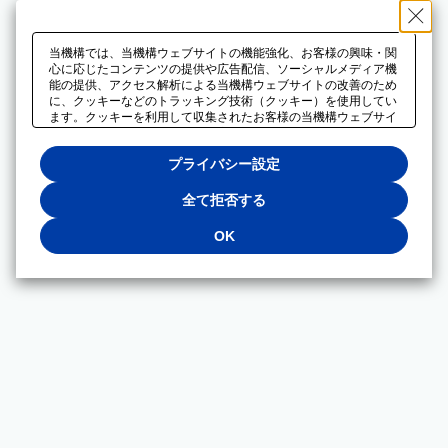
当機構では、当機構ウェブサイトの機能強化、お客様の興味・関
心に応じたコンテンツの提供や広告配信、ソーシャルメディア機
能の提供、アクセス解析による当機構ウェブサイトの改善のため
に、クッキーなどのトラッキング技術（クッキー）を使用してい
ます。クッキーを利用して収集されたお客様の当機構ウェブサイ
トのご利用に関するデータは、広告配信、ソーシャルメディアや
アクセス解析サービスを提供するパートナーと共有されます。そ
プライバシー設定
れらのパートナーでは、お客様がそれらのパートナーに提供した
他のデータ、またはお客様がそれらのパートナーが提供するサー
ビスを利用することで収集されるデータや、当機構以外のウェブ
全て拒否する
サイトから収集されたデータを組み合わせて分析し、インターネ
ット上で当機構以外の事業者がお客様に配信する広告の最適化に
OK
も利用する場合があります。必須クッキー以外の全てのクッキー
の利用を拒否する場合は、「全て拒否する」をクリックしてくだ
さい。クッキーが有効な状態で閲覧を続ける場合は、「OK」を
クリックしてください。利用目的ごとに同意・拒否を選択する場
合は、「プライバシー設定」をクリックしてください。同意・拒
否の設定は、当機構の
プライバシーポリシー
に設置した「プラ
イバシー設定」ボタン（またはリンク）からいつでも変更できま
す。