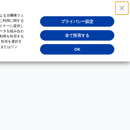
よる当機構ウェ
ご利用に関する
プライバシー設定
トナーに提供し
ータを組み合わ
全て拒否する
利用を拒否する
・拒否を選択す
（またはリン
OK