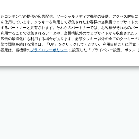
じたコンテンツの提供や広告配信、ソーシャルメディア機能の提供、アクセス解析に
）を使用しています。クッキーを利用して収集されたお客様の当機構ウェブサイトの
供するパートナーと共有されます。それらのパートナーでは、お客様がそれらのパー
を利用することで収集されるデータや、当機構以外のウェブサイトから収集されたデ
る広告の最適化にも利用する場合があります。必須クッキー以外の全てのクッキーの
態で閲覧を続ける場合は、「OK」をクリックしてください。利用目的ごとに同意
の設定は、当機構の
プライバシーポリシー
に設置した「プライバシー設定」ボタン