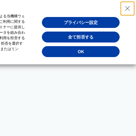
よる当機構ウェ
ご利用に関する
プライバシー設定
トナーに提供し
ータを組み合わ
全て拒否する
利用を拒否する
・拒否を選択す
（またはリン
OK