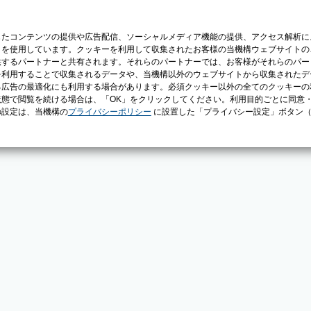
じたコンテンツの提供や広告配信、ソーシャルメディア機能の提供、アクセス解析に
）を使用しています。クッキーを利用して収集されたお客様の当機構ウェブサイトの
供するパートナーと共有されます。それらのパートナーでは、お客様がそれらのパー
を利用することで収集されるデータや、当機構以外のウェブサイトから収集されたデ
る広告の最適化にも利用する場合があります。必須クッキー以外の全てのクッキーの
態で閲覧を続ける場合は、「OK」をクリックしてください。利用目的ごとに同意
の設定は、当機構の
プライバシーポリシー
に設置した「プライバシー設定」ボタン