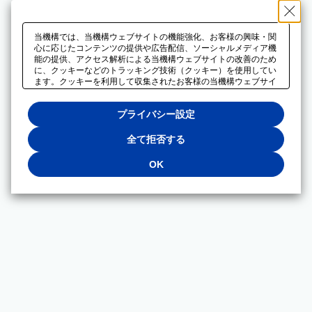
当機構では、当機構ウェブサイトの機能強化、お客様の興味・関
心に応じたコンテンツの提供や広告配信、ソーシャルメディア機
能の提供、アクセス解析による当機構ウェブサイトの改善のため
に、クッキーなどのトラッキング技術（クッキー）を使用してい
ます。クッキーを利用して収集されたお客様の当機構ウェブサイ
トのご利用に関するデータは、広告配信、ソーシャルメディアや
アクセス解析サービスを提供するパートナーと共有されます。そ
プライバシー設定
れらのパートナーでは、お客様がそれらのパートナーに提供した
他のデータ、またはお客様がそれらのパートナーが提供するサー
ビスを利用することで収集されるデータや、当機構以外のウェブ
全て拒否する
サイトから収集されたデータを組み合わせて分析し、インターネ
ット上で当機構以外の事業者がお客様に配信する広告の最適化に
OK
も利用する場合があります。必須クッキー以外の全てのクッキー
の利用を拒否する場合は、「全て拒否する」をクリックしてくだ
さい。クッキーが有効な状態で閲覧を続ける場合は、「OK」を
クリックしてください。利用目的ごとに同意・拒否を選択する場
合は、「プライバシー設定」をクリックしてください。同意・拒
否の設定は、当機構の
プライバシーポリシー
に設置した「プラ
イバシー設定」ボタン（またはリンク）からいつでも変更できま
す。