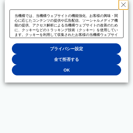
当機構では、当機構ウェブサイトの機能強化、お客様の興味・関
心に応じたコンテンツの提供や広告配信、ソーシャルメディア機
能の提供、アクセス解析による当機構ウェブサイトの改善のため
に、クッキーなどのトラッキング技術（クッキー）を使用してい
ます。クッキーを利用して収集されたお客様の当機構ウェブサイ
トのご利用に関するデータは、広告配信、ソーシャルメディアや
アクセス解析サービスを提供するパートナーと共有されます。そ
プライバシー設定
れらのパートナーでは、お客様がそれらのパートナーに提供した
他のデータ、またはお客様がそれらのパートナーが提供するサー
ビスを利用することで収集されるデータや、当機構以外のウェブ
全て拒否する
サイトから収集されたデータを組み合わせて分析し、インターネ
ット上で当機構以外の事業者がお客様に配信する広告の最適化に
OK
も利用する場合があります。必須クッキー以外の全てのクッキー
の利用を拒否する場合は、「全て拒否する」をクリックしてくだ
さい。クッキーが有効な状態で閲覧を続ける場合は、「OK」を
クリックしてください。利用目的ごとに同意・拒否を選択する場
合は、「プライバシー設定」をクリックしてください。同意・拒
否の設定は、当機構の
プライバシーポリシー
に設置した「プラ
イバシー設定」ボタン（またはリンク）からいつでも変更できま
す。