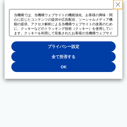
当機構では、当機構ウェブサイトの機能強化、お客様の興味・関
心に応じたコンテンツの提供や広告配信、ソーシャルメディア機
能の提供、アクセス解析による当機構ウェブサイトの改善のため
に、クッキーなどのトラッキング技術（クッキー）を使用してい
ます。クッキーを利用して収集されたお客様の当機構ウェブサイ
トのご利用に関するデータは、広告配信、ソーシャルメディアや
アクセス解析サービスを提供するパートナーと共有されます。そ
プライバシー設定
れらのパートナーでは、お客様がそれらのパートナーに提供した
他のデータ、またはお客様がそれらのパートナーが提供するサー
ビスを利用することで収集されるデータや、当機構以外のウェブ
全て拒否する
サイトから収集されたデータを組み合わせて分析し、インターネ
ット上で当機構以外の事業者がお客様に配信する広告の最適化に
OK
も利用する場合があります。必須クッキー以外の全てのクッキー
の利用を拒否する場合は、「全て拒否する」をクリックしてくだ
さい。クッキーが有効な状態で閲覧を続ける場合は、「OK」を
クリックしてください。利用目的ごとに同意・拒否を選択する場
合は、「プライバシー設定」をクリックしてください。同意・拒
否の設定は、当機構の
プライバシーポリシー
に設置した「プラ
イバシー設定」ボタン（またはリンク）からいつでも変更できま
す。