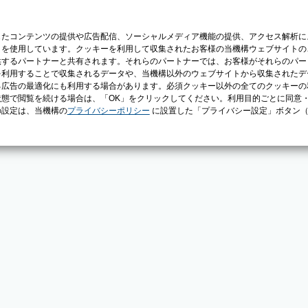
じたコンテンツの提供や広告配信、ソーシャルメディア機能の提供、アクセス解析に
）を使用しています。クッキーを利用して収集されたお客様の当機構ウェブサイトの
供するパートナーと共有されます。それらのパートナーでは、お客様がそれらのパー
を利用することで収集されるデータや、当機構以外のウェブサイトから収集されたデ
る広告の最適化にも利用する場合があります。必須クッキー以外の全てのクッキーの
態で閲覧を続ける場合は、「OK」をクリックしてください。利用目的ごとに同意
の設定は、当機構の
プライバシーポリシー
に設置した「プライバシー設定」ボタン