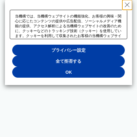
当機構では、当機構ウェブサイトの機能強化、お客様の興味・関
心に応じたコンテンツの提供や広告配信、ソーシャルメディア機
能の提供、アクセス解析による当機構ウェブサイトの改善のため
に、クッキーなどのトラッキング技術（クッキー）を使用してい
ます。クッキーを利用して収集されたお客様の当機構ウェブサイ
トのご利用に関するデータは、広告配信、ソーシャルメディアや
アクセス解析サービスを提供するパートナーと共有されます。そ
プライバシー設定
れらのパートナーでは、お客様がそれらのパートナーに提供した
他のデータ、またはお客様がそれらのパートナーが提供するサー
ビスを利用することで収集されるデータや、当機構以外のウェブ
全て拒否する
サイトから収集されたデータを組み合わせて分析し、インターネ
ット上で当機構以外の事業者がお客様に配信する広告の最適化に
OK
も利用する場合があります。必須クッキー以外の全てのクッキー
の利用を拒否する場合は、「全て拒否する」をクリックしてくだ
さい。クッキーが有効な状態で閲覧を続ける場合は、「OK」を
クリックしてください。利用目的ごとに同意・拒否を選択する場
合は、「プライバシー設定」をクリックしてください。同意・拒
否の設定は、当機構の
プライバシーポリシー
に設置した「プラ
イバシー設定」ボタン（またはリンク）からいつでも変更できま
す。