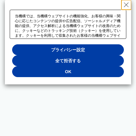
当機構では、当機構ウェブサイトの機能強化、お客様の興味・関
心に応じたコンテンツの提供や広告配信、ソーシャルメディア機
能の提供、アクセス解析による当機構ウェブサイトの改善のため
に、クッキーなどのトラッキング技術（クッキー）を使用してい
ます。クッキーを利用して収集されたお客様の当機構ウェブサイ
トのご利用に関するデータは、広告配信、ソーシャルメディアや
アクセス解析サービスを提供するパートナーと共有されます。そ
プライバシー設定
れらのパートナーでは、お客様がそれらのパートナーに提供した
他のデータ、またはお客様がそれらのパートナーが提供するサー
ビスを利用することで収集されるデータや、当機構以外のウェブ
全て拒否する
サイトから収集されたデータを組み合わせて分析し、インターネ
ット上で当機構以外の事業者がお客様に配信する広告の最適化に
OK
も利用する場合があります。必須クッキー以外の全てのクッキー
の利用を拒否する場合は、「全て拒否する」をクリックしてくだ
さい。クッキーが有効な状態で閲覧を続ける場合は、「OK」を
クリックしてください。利用目的ごとに同意・拒否を選択する場
合は、「プライバシー設定」をクリックしてください。同意・拒
否の設定は、当機構の
プライバシーポリシー
に設置した「プラ
イバシー設定」ボタン（またはリンク）からいつでも変更できま
す。