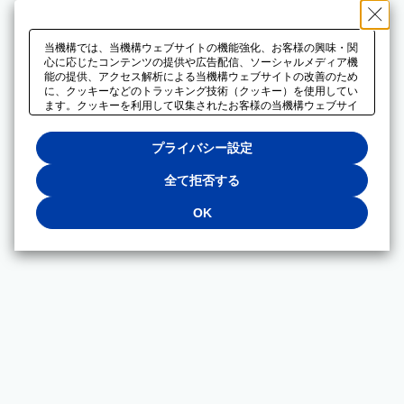
当機構では、当機構ウェブサイトの機能強化、お客様の興味・関
心に応じたコンテンツの提供や広告配信、ソーシャルメディア機
能の提供、アクセス解析による当機構ウェブサイトの改善のため
に、クッキーなどのトラッキング技術（クッキー）を使用してい
ます。クッキーを利用して収集されたお客様の当機構ウェブサイ
トのご利用に関するデータは、広告配信、ソーシャルメディアや
アクセス解析サービスを提供するパートナーと共有されます。そ
プライバシー設定
れらのパートナーでは、お客様がそれらのパートナーに提供した
他のデータ、またはお客様がそれらのパートナーが提供するサー
ビスを利用することで収集されるデータや、当機構以外のウェブ
全て拒否する
サイトから収集されたデータを組み合わせて分析し、インターネ
ット上で当機構以外の事業者がお客様に配信する広告の最適化に
OK
も利用する場合があります。必須クッキー以外の全てのクッキー
の利用を拒否する場合は、「全て拒否する」をクリックしてくだ
さい。クッキーが有効な状態で閲覧を続ける場合は、「OK」を
クリックしてください。利用目的ごとに同意・拒否を選択する場
合は、「プライバシー設定」をクリックしてください。同意・拒
否の設定は、当機構の
プライバシーポリシー
に設置した「プラ
イバシー設定」ボタン（またはリンク）からいつでも変更できま
す。