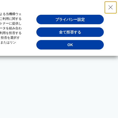
よる当機構ウェ
ご利用に関する
プライバシー設定
トナーに提供し
ータを組み合わ
全て拒否する
利用を拒否する
・拒否を選択す
（またはリン
OK