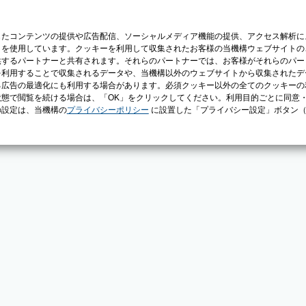
じたコンテンツの提供や広告配信、ソーシャルメディア機能の提供、アクセス解析に
）を使用しています。クッキーを利用して収集されたお客様の当機構ウェブサイトの
供するパートナーと共有されます。それらのパートナーでは、お客様がそれらのパー
を利用することで収集されるデータや、当機構以外のウェブサイトから収集されたデ
る広告の最適化にも利用する場合があります。必須クッキー以外の全てのクッキーの
態で閲覧を続ける場合は、「OK」をクリックしてください。利用目的ごとに同意
の設定は、当機構の
プライバシーポリシー
に設置した「プライバシー設定」ボタン