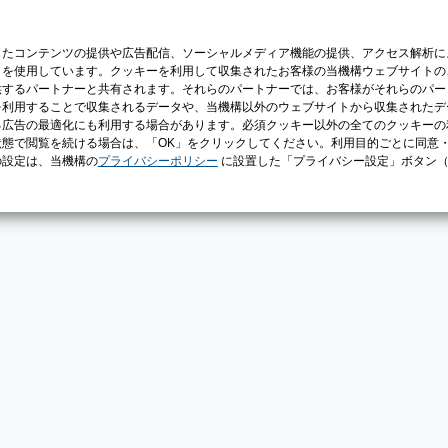
じたコンテンツの提供や広告配信、ソーシャルメディア機能の提供、アクセス解析に
）を使用しています。クッキーを利用して収集されたお客様の当機構ウェブサイトの
供するパートナーと共有されます。それらのパートナーでは、お客様がそれらのパー
を利用することで収集されるデータや、当機構以外のウェブサイトから収集されたデ
る広告の最適化にも利用する場合があります。必須クッキー以外の全てのクッキーの
態で閲覧を続ける場合は、「OK」をクリックしてください。利用目的ごとに同意
の設定は、当機構の
プライバシーポリシー
に設置した「プライバシー設定」ボタン