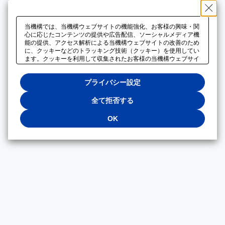
当機構では、当機構ウェブサイトの機能強化、お客様の興味・関
心に応じたコンテンツの提供や広告配信、ソーシャルメディア機
能の提供、アクセス解析による当機構ウェブサイトの改善のため
に、クッキーなどのトラッキング技術（クッキー）を使用してい
ます。クッキーを利用して収集されたお客様の当機構ウェブサイ
トのご利用に関するデータは、広告配信、ソーシャルメディアや
アクセス解析サービスを提供するパートナーと共有されます。そ
プライバシー設定
れらのパートナーでは、お客様がそれらのパートナーに提供した
他のデータ、またはお客様がそれらのパートナーが提供するサー
ビスを利用することで収集されるデータや、当機構以外のウェブ
全て拒否する
サイトから収集されたデータを組み合わせて分析し、インターネ
ット上で当機構以外の事業者がお客様に配信する広告の最適化に
OK
も利用する場合があります。必須クッキー以外の全てのクッキー
の利用を拒否する場合は、「全て拒否する」をクリックしてくだ
さい。クッキーが有効な状態で閲覧を続ける場合は、「OK」を
クリックしてください。利用目的ごとに同意・拒否を選択する場
合は、「プライバシー設定」をクリックしてください。同意・拒
否の設定は、当機構の
プライバシーポリシー
に設置した「プラ
イバシー設定」ボタン（またはリンク）からいつでも変更できま
す。