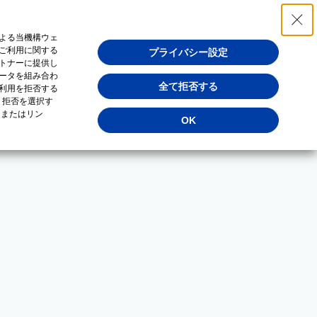
よる当機構ウェ
ご利用に関する
プライバシー設定
トナーに提供し
ータを組み合わ
全て拒否する
利用を拒否する
・拒否を選択す
（またはリン
OK