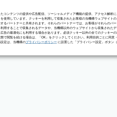
じたコンテンツの提供や広告配信、ソーシャルメディア機能の提供、アクセス解析に
）を使用しています。クッキーを利用して収集されたお客様の当機構ウェブサイトの
供するパートナーと共有されます。それらのパートナーでは、お客様がそれらのパー
を利用することで収集されるデータや、当機構以外のウェブサイトから収集されたデ
る広告の最適化にも利用する場合があります。必須クッキー以外の全てのクッキーの
態で閲覧を続ける場合は、「OK」をクリックしてください。利用目的ごとに同意
の設定は、当機構の
プライバシーポリシー
に設置した「プライバシー設定」ボタン