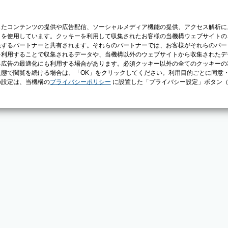
じたコンテンツの提供や広告配信、ソーシャルメディア機能の提供、アクセス解析に
）を使用しています。クッキーを利用して収集されたお客様の当機構ウェブサイトの
供するパートナーと共有されます。それらのパートナーでは、お客様がそれらのパー
を利用することで収集されるデータや、当機構以外のウェブサイトから収集されたデ
る広告の最適化にも利用する場合があります。必須クッキー以外の全てのクッキーの
態で閲覧を続ける場合は、「OK」をクリックしてください。利用目的ごとに同意
の設定は、当機構の
プライバシーポリシー
に設置した「プライバシー設定」ボタン