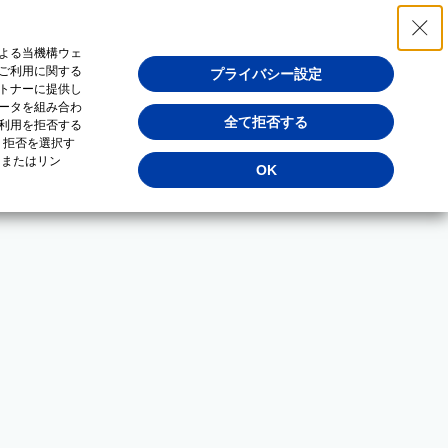
よる当機構ウェ
ご利用に関する
プライバシー設定
トナーに提供し
ータを組み合わ
全て拒否する
利用を拒否する
・拒否を選択す
（またはリン
OK