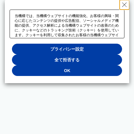
当機構では、当機構ウェブサイトの機能強化、お客様の興味・関
心に応じたコンテンツの提供や広告配信、ソーシャルメディア機
能の提供、アクセス解析による当機構ウェブサイトの改善のため
に、クッキーなどのトラッキング技術（クッキー）を使用してい
ます。クッキーを利用して収集されたお客様の当機構ウェブサイ
トのご利用に関するデータは、広告配信、ソーシャルメディアや
アクセス解析サービスを提供するパートナーと共有されます。そ
プライバシー設定
れらのパートナーでは、お客様がそれらのパートナーに提供した
他のデータ、またはお客様がそれらのパートナーが提供するサー
ビスを利用することで収集されるデータや、当機構以外のウェブ
全て拒否する
サイトから収集されたデータを組み合わせて分析し、インターネ
ット上で当機構以外の事業者がお客様に配信する広告の最適化に
OK
も利用する場合があります。必須クッキー以外の全てのクッキー
の利用を拒否する場合は、「全て拒否する」をクリックしてくだ
さい。クッキーが有効な状態で閲覧を続ける場合は、「OK」を
クリックしてください。利用目的ごとに同意・拒否を選択する場
合は、「プライバシー設定」をクリックしてください。同意・拒
否の設定は、当機構の
プライバシーポリシー
に設置した「プラ
イバシー設定」ボタン（またはリンク）からいつでも変更できま
す。