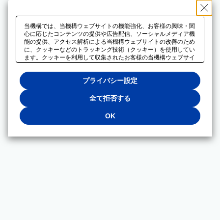
当機構では、当機構ウェブサイトの機能強化、お客様の興味・関
心に応じたコンテンツの提供や広告配信、ソーシャルメディア機
能の提供、アクセス解析による当機構ウェブサイトの改善のため
に、クッキーなどのトラッキング技術（クッキー）を使用してい
ます。クッキーを利用して収集されたお客様の当機構ウェブサイ
トのご利用に関するデータは、広告配信、ソーシャルメディアや
アクセス解析サービスを提供するパートナーと共有されます。そ
プライバシー設定
れらのパートナーでは、お客様がそれらのパートナーに提供した
他のデータ、またはお客様がそれらのパートナーが提供するサー
ビスを利用することで収集されるデータや、当機構以外のウェブ
全て拒否する
サイトから収集されたデータを組み合わせて分析し、インターネ
ット上で当機構以外の事業者がお客様に配信する広告の最適化に
OK
も利用する場合があります。必須クッキー以外の全てのクッキー
の利用を拒否する場合は、「全て拒否する」をクリックしてくだ
さい。クッキーが有効な状態で閲覧を続ける場合は、「OK」を
クリックしてください。利用目的ごとに同意・拒否を選択する場
合は、「プライバシー設定」をクリックしてください。同意・拒
否の設定は、当機構の
プライバシーポリシー
に設置した「プラ
イバシー設定」ボタン（またはリンク）からいつでも変更できま
す。