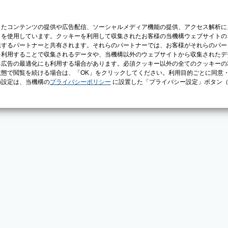
じたコンテンツの提供や広告配信、ソーシャルメディア機能の提供、アクセス解析に
）を使用しています。クッキーを利用して収集されたお客様の当機構ウェブサイトの
供するパートナーと共有されます。それらのパートナーでは、お客様がそれらのパー
を利用することで収集されるデータや、当機構以外のウェブサイトから収集されたデ
る広告の最適化にも利用する場合があります。必須クッキー以外の全てのクッキーの
態で閲覧を続ける場合は、「OK」をクリックしてください。利用目的ごとに同意
の設定は、当機構の
プライバシーポリシー
に設置した「プライバシー設定」ボタン