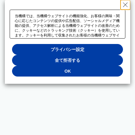
当機構では、当機構ウェブサイトの機能強化、お客様の興味・関
心に応じたコンテンツの提供や広告配信、ソーシャルメディア機
能の提供、アクセス解析による当機構ウェブサイトの改善のため
に、クッキーなどのトラッキング技術（クッキー）を使用してい
ます。クッキーを利用して収集されたお客様の当機構ウェブサイ
トのご利用に関するデータは、広告配信、ソーシャルメディアや
アクセス解析サービスを提供するパートナーと共有されます。そ
プライバシー設定
れらのパートナーでは、お客様がそれらのパートナーに提供した
他のデータ、またはお客様がそれらのパートナーが提供するサー
ビスを利用することで収集されるデータや、当機構以外のウェブ
全て拒否する
サイトから収集されたデータを組み合わせて分析し、インターネ
ット上で当機構以外の事業者がお客様に配信する広告の最適化に
OK
も利用する場合があります。必須クッキー以外の全てのクッキー
の利用を拒否する場合は、「全て拒否する」をクリックしてくだ
さい。クッキーが有効な状態で閲覧を続ける場合は、「OK」を
クリックしてください。利用目的ごとに同意・拒否を選択する場
合は、「プライバシー設定」をクリックしてください。同意・拒
否の設定は、当機構の
プライバシーポリシー
に設置した「プラ
イバシー設定」ボタン（またはリンク）からいつでも変更できま
す。