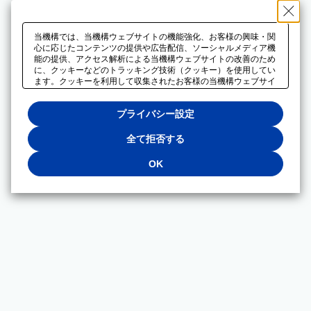
当機構では、当機構ウェブサイトの機能強化、お客様の興味・関
心に応じたコンテンツの提供や広告配信、ソーシャルメディア機
能の提供、アクセス解析による当機構ウェブサイトの改善のため
に、クッキーなどのトラッキング技術（クッキー）を使用してい
ます。クッキーを利用して収集されたお客様の当機構ウェブサイ
トのご利用に関するデータは、広告配信、ソーシャルメディアや
アクセス解析サービスを提供するパートナーと共有されます。そ
プライバシー設定
れらのパートナーでは、お客様がそれらのパートナーに提供した
他のデータ、またはお客様がそれらのパートナーが提供するサー
ビスを利用することで収集されるデータや、当機構以外のウェブ
全て拒否する
サイトから収集されたデータを組み合わせて分析し、インターネ
ット上で当機構以外の事業者がお客様に配信する広告の最適化に
OK
も利用する場合があります。必須クッキー以外の全てのクッキー
の利用を拒否する場合は、「全て拒否する」をクリックしてくだ
さい。クッキーが有効な状態で閲覧を続ける場合は、「OK」を
クリックしてください。利用目的ごとに同意・拒否を選択する場
合は、「プライバシー設定」をクリックしてください。同意・拒
否の設定は、当機構の
プライバシーポリシー
に設置した「プラ
イバシー設定」ボタン（またはリンク）からいつでも変更できま
す。