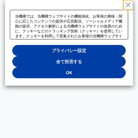
当機構では、当機構ウェブサイトの機能強化、お客様の興味・関
心に応じたコンテンツの提供や広告配信、ソーシャルメディア機
能の提供、アクセス解析による当機構ウェブサイトの改善のため
に、クッキーなどのトラッキング技術（クッキー）を使用してい
ます。クッキーを利用して収集されたお客様の当機構ウェブサイ
トのご利用に関するデータは、広告配信、ソーシャルメディアや
アクセス解析サービスを提供するパートナーと共有されます。そ
プライバシー設定
れらのパートナーでは、お客様がそれらのパートナーに提供した
他のデータ、またはお客様がそれらのパートナーが提供するサー
ビスを利用することで収集されるデータや、当機構以外のウェブ
全て拒否する
サイトから収集されたデータを組み合わせて分析し、インターネ
ット上で当機構以外の事業者がお客様に配信する広告の最適化に
OK
も利用する場合があります。必須クッキー以外の全てのクッキー
の利用を拒否する場合は、「全て拒否する」をクリックしてくだ
さい。クッキーが有効な状態で閲覧を続ける場合は、「OK」を
クリックしてください。利用目的ごとに同意・拒否を選択する場
合は、「プライバシー設定」をクリックしてください。同意・拒
否の設定は、当機構の
プライバシーポリシー
に設置した「プラ
イバシー設定」ボタン（またはリンク）からいつでも変更できま
す。