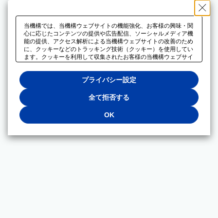
当機構では、当機構ウェブサイトの機能強化、お客様の興味・関
心に応じたコンテンツの提供や広告配信、ソーシャルメディア機
能の提供、アクセス解析による当機構ウェブサイトの改善のため
に、クッキーなどのトラッキング技術（クッキー）を使用してい
ます。クッキーを利用して収集されたお客様の当機構ウェブサイ
トのご利用に関するデータは、広告配信、ソーシャルメディアや
アクセス解析サービスを提供するパートナーと共有されます。そ
プライバシー設定
れらのパートナーでは、お客様がそれらのパートナーに提供した
他のデータ、またはお客様がそれらのパートナーが提供するサー
ビスを利用することで収集されるデータや、当機構以外のウェブ
全て拒否する
サイトから収集されたデータを組み合わせて分析し、インターネ
ット上で当機構以外の事業者がお客様に配信する広告の最適化に
OK
も利用する場合があります。必須クッキー以外の全てのクッキー
の利用を拒否する場合は、「全て拒否する」をクリックしてくだ
さい。クッキーが有効な状態で閲覧を続ける場合は、「OK」を
クリックしてください。利用目的ごとに同意・拒否を選択する場
合は、「プライバシー設定」をクリックしてください。同意・拒
否の設定は、当機構の
プライバシーポリシー
に設置した「プラ
イバシー設定」ボタン（またはリンク）からいつでも変更できま
す。