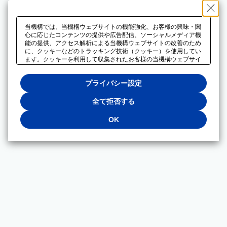
当機構では、当機構ウェブサイトの機能強化、お客様の興味・関
心に応じたコンテンツの提供や広告配信、ソーシャルメディア機
能の提供、アクセス解析による当機構ウェブサイトの改善のため
に、クッキーなどのトラッキング技術（クッキー）を使用してい
ます。クッキーを利用して収集されたお客様の当機構ウェブサイ
トのご利用に関するデータは、広告配信、ソーシャルメディアや
アクセス解析サービスを提供するパートナーと共有されます。そ
プライバシー設定
れらのパートナーでは、お客様がそれらのパートナーに提供した
他のデータ、またはお客様がそれらのパートナーが提供するサー
ビスを利用することで収集されるデータや、当機構以外のウェブ
全て拒否する
サイトから収集されたデータを組み合わせて分析し、インターネ
ット上で当機構以外の事業者がお客様に配信する広告の最適化に
OK
も利用する場合があります。必須クッキー以外の全てのクッキー
の利用を拒否する場合は、「全て拒否する」をクリックしてくだ
さい。クッキーが有効な状態で閲覧を続ける場合は、「OK」を
クリックしてください。利用目的ごとに同意・拒否を選択する場
合は、「プライバシー設定」をクリックしてください。同意・拒
否の設定は、当機構の
プライバシーポリシー
に設置した「プラ
イバシー設定」ボタン（またはリンク）からいつでも変更できま
す。