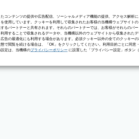
じたコンテンツの提供や広告配信、ソーシャルメディア機能の提供、アクセス解析に
）を使用しています。クッキーを利用して収集されたお客様の当機構ウェブサイトの
供するパートナーと共有されます。それらのパートナーでは、お客様がそれらのパー
を利用することで収集されるデータや、当機構以外のウェブサイトから収集されたデ
る広告の最適化にも利用する場合があります。必須クッキー以外の全てのクッキーの
態で閲覧を続ける場合は、「OK」をクリックしてください。利用目的ごとに同意
の設定は、当機構の
プライバシーポリシー
に設置した「プライバシー設定」ボタン