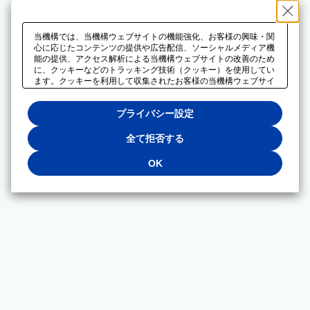
当機構では、当機構ウェブサイトの機能強化、お客様の興味・関
心に応じたコンテンツの提供や広告配信、ソーシャルメディア機
能の提供、アクセス解析による当機構ウェブサイトの改善のため
に、クッキーなどのトラッキング技術（クッキー）を使用してい
ます。クッキーを利用して収集されたお客様の当機構ウェブサイ
トのご利用に関するデータは、広告配信、ソーシャルメディアや
アクセス解析サービスを提供するパートナーと共有されます。そ
プライバシー設定
れらのパートナーでは、お客様がそれらのパートナーに提供した
他のデータ、またはお客様がそれらのパートナーが提供するサー
ビスを利用することで収集されるデータや、当機構以外のウェブ
全て拒否する
サイトから収集されたデータを組み合わせて分析し、インターネ
ット上で当機構以外の事業者がお客様に配信する広告の最適化に
OK
も利用する場合があります。必須クッキー以外の全てのクッキー
の利用を拒否する場合は、「全て拒否する」をクリックしてくだ
さい。クッキーが有効な状態で閲覧を続ける場合は、「OK」を
クリックしてください。利用目的ごとに同意・拒否を選択する場
合は、「プライバシー設定」をクリックしてください。同意・拒
否の設定は、当機構の
プライバシーポリシー
に設置した「プラ
イバシー設定」ボタン（またはリンク）からいつでも変更できま
す。