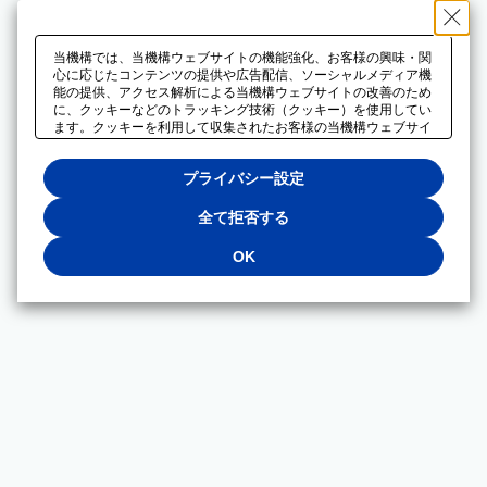
当機構では、当機構ウェブサイトの機能強化、お客様の興味・関
心に応じたコンテンツの提供や広告配信、ソーシャルメディア機
能の提供、アクセス解析による当機構ウェブサイトの改善のため
に、クッキーなどのトラッキング技術（クッキー）を使用してい
ます。クッキーを利用して収集されたお客様の当機構ウェブサイ
トのご利用に関するデータは、広告配信、ソーシャルメディアや
アクセス解析サービスを提供するパートナーと共有されます。そ
プライバシー設定
れらのパートナーでは、お客様がそれらのパートナーに提供した
他のデータ、またはお客様がそれらのパートナーが提供するサー
ビスを利用することで収集されるデータや、当機構以外のウェブ
全て拒否する
サイトから収集されたデータを組み合わせて分析し、インターネ
ット上で当機構以外の事業者がお客様に配信する広告の最適化に
OK
も利用する場合があります。必須クッキー以外の全てのクッキー
の利用を拒否する場合は、「全て拒否する」をクリックしてくだ
さい。クッキーが有効な状態で閲覧を続ける場合は、「OK」を
クリックしてください。利用目的ごとに同意・拒否を選択する場
合は、「プライバシー設定」をクリックしてください。同意・拒
否の設定は、当機構の
プライバシーポリシー
に設置した「プラ
イバシー設定」ボタン（またはリンク）からいつでも変更できま
す。