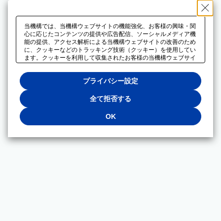
当機構では、当機構ウェブサイトの機能強化、お客様の興味・関
心に応じたコンテンツの提供や広告配信、ソーシャルメディア機
能の提供、アクセス解析による当機構ウェブサイトの改善のため
に、クッキーなどのトラッキング技術（クッキー）を使用してい
ます。クッキーを利用して収集されたお客様の当機構ウェブサイ
トのご利用に関するデータは、広告配信、ソーシャルメディアや
アクセス解析サービスを提供するパートナーと共有されます。そ
プライバシー設定
れらのパートナーでは、お客様がそれらのパートナーに提供した
他のデータ、またはお客様がそれらのパートナーが提供するサー
ビスを利用することで収集されるデータや、当機構以外のウェブ
全て拒否する
サイトから収集されたデータを組み合わせて分析し、インターネ
ット上で当機構以外の事業者がお客様に配信する広告の最適化に
OK
も利用する場合があります。必須クッキー以外の全てのクッキー
の利用を拒否する場合は、「全て拒否する」をクリックしてくだ
さい。クッキーが有効な状態で閲覧を続ける場合は、「OK」を
クリックしてください。利用目的ごとに同意・拒否を選択する場
合は、「プライバシー設定」をクリックしてください。同意・拒
否の設定は、当機構の
プライバシーポリシー
に設置した「プラ
イバシー設定」ボタン（またはリンク）からいつでも変更できま
す。