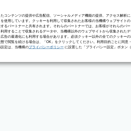
じたコンテンツの提供や広告配信、ソーシャルメディア機能の提供、アクセス解析に
）を使用しています。クッキーを利用して収集されたお客様の当機構ウェブサイトの
供するパートナーと共有されます。それらのパートナーでは、お客様がそれらのパー
を利用することで収集されるデータや、当機構以外のウェブサイトから収集されたデ
る広告の最適化にも利用する場合があります。必須クッキー以外の全てのクッキーの
態で閲覧を続ける場合は、「OK」をクリックしてください。利用目的ごとに同意
の設定は、当機構の
プライバシーポリシー
に設置した「プライバシー設定」ボタン