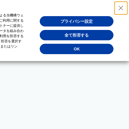
よる当機構ウェ
ご利用に関する
プライバシー設定
トナーに提供し
ータを組み合わ
全て拒否する
利用を拒否する
・拒否を選択す
（またはリン
OK