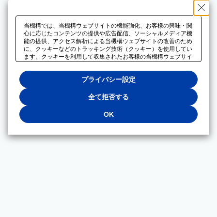
当機構では、当機構ウェブサイトの機能強化、お客様の興味・関
心に応じたコンテンツの提供や広告配信、ソーシャルメディア機
能の提供、アクセス解析による当機構ウェブサイトの改善のため
に、クッキーなどのトラッキング技術（クッキー）を使用してい
ます。クッキーを利用して収集されたお客様の当機構ウェブサイ
トのご利用に関するデータは、広告配信、ソーシャルメディアや
アクセス解析サービスを提供するパートナーと共有されます。そ
プライバシー設定
れらのパートナーでは、お客様がそれらのパートナーに提供した
他のデータ、またはお客様がそれらのパートナーが提供するサー
ビスを利用することで収集されるデータや、当機構以外のウェブ
全て拒否する
サイトから収集されたデータを組み合わせて分析し、インターネ
ット上で当機構以外の事業者がお客様に配信する広告の最適化に
OK
も利用する場合があります。必須クッキー以外の全てのクッキー
の利用を拒否する場合は、「全て拒否する」をクリックしてくだ
さい。クッキーが有効な状態で閲覧を続ける場合は、「OK」を
クリックしてください。利用目的ごとに同意・拒否を選択する場
合は、「プライバシー設定」をクリックしてください。同意・拒
否の設定は、当機構の
プライバシーポリシー
に設置した「プラ
イバシー設定」ボタン（またはリンク）からいつでも変更できま
す。