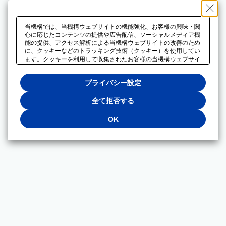
当機構では、当機構ウェブサイトの機能強化、お客様の興味・関
心に応じたコンテンツの提供や広告配信、ソーシャルメディア機
能の提供、アクセス解析による当機構ウェブサイトの改善のため
に、クッキーなどのトラッキング技術（クッキー）を使用してい
ます。クッキーを利用して収集されたお客様の当機構ウェブサイ
トのご利用に関するデータは、広告配信、ソーシャルメディアや
アクセス解析サービスを提供するパートナーと共有されます。そ
プライバシー設定
れらのパートナーでは、お客様がそれらのパートナーに提供した
他のデータ、またはお客様がそれらのパートナーが提供するサー
ビスを利用することで収集されるデータや、当機構以外のウェブ
全て拒否する
サイトから収集されたデータを組み合わせて分析し、インターネ
ット上で当機構以外の事業者がお客様に配信する広告の最適化に
OK
も利用する場合があります。必須クッキー以外の全てのクッキー
の利用を拒否する場合は、「全て拒否する」をクリックしてくだ
さい。クッキーが有効な状態で閲覧を続ける場合は、「OK」を
クリックしてください。利用目的ごとに同意・拒否を選択する場
合は、「プライバシー設定」をクリックしてください。同意・拒
否の設定は、当機構の
プライバシーポリシー
に設置した「プラ
イバシー設定」ボタン（またはリンク）からいつでも変更できま
す。