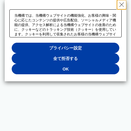
当機構では、当機構ウェブサイトの機能強化、お客様の興味・関
心に応じたコンテンツの提供や広告配信、ソーシャルメディア機
能の提供、アクセス解析による当機構ウェブサイトの改善のため
に、クッキーなどのトラッキング技術（クッキー）を使用してい
ます。クッキーを利用して収集されたお客様の当機構ウェブサイ
トのご利用に関するデータは、広告配信、ソーシャルメディアや
アクセス解析サービスを提供するパートナーと共有されます。そ
プライバシー設定
れらのパートナーでは、お客様がそれらのパートナーに提供した
他のデータ、またはお客様がそれらのパートナーが提供するサー
ビスを利用することで収集されるデータや、当機構以外のウェブ
全て拒否する
サイトから収集されたデータを組み合わせて分析し、インターネ
ット上で当機構以外の事業者がお客様に配信する広告の最適化に
OK
も利用する場合があります。必須クッキー以外の全てのクッキー
の利用を拒否する場合は、「全て拒否する」をクリックしてくだ
さい。クッキーが有効な状態で閲覧を続ける場合は、「OK」を
クリックしてください。利用目的ごとに同意・拒否を選択する場
合は、「プライバシー設定」をクリックしてください。同意・拒
否の設定は、当機構の
プライバシーポリシー
に設置した「プラ
イバシー設定」ボタン（またはリンク）からいつでも変更できま
す。